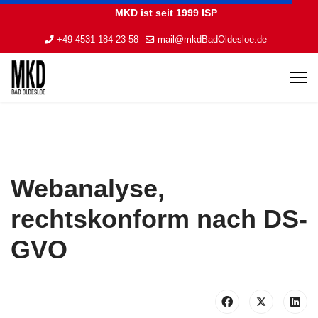
MKD ist seit 1999 ISP
+49 4531 184 23 58
mail@mkdBadOldesloe.de
Webanalyse,
rechtskonform nach DS-
GVO