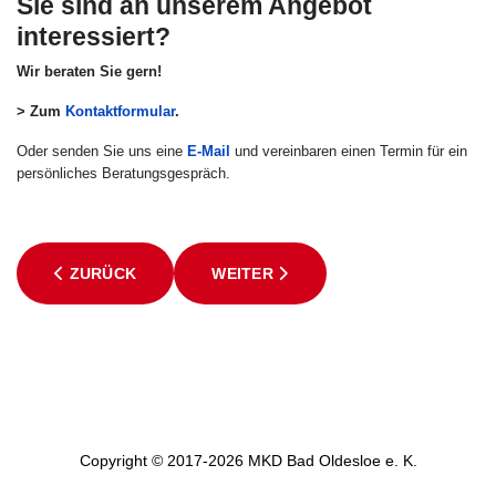
Sie sind an unserem Angebot
interessiert?
Wir beraten Sie gern!
> Zum
Kontaktformular
.
Oder senden Sie uns eine
E-Mail
und vereinbaren einen Termin für ein
persönliches Beratungsgespräch.
VORHERIGER BEITRAG: DIE UNSICHTBAREN RISIKEN D
NÄCHSTER BEITRAG: DOMAINS, DIE
ZURÜCK
WEITER
Copyright © 2017-2026 MKD Bad Oldesloe e. K.