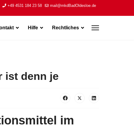
+49 4531 184 23 58
mail@mkdBadOldesloe.de
ontakt
Hilfe
Rechtliches
 ist denn je
ionsmittel im