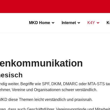
MKD Home
Internet
K4Y
K
rmenkommunikation
nesisch
tändig weiter. Begriffe wie SPF, DKIM, DMARC oder MTA-STS t
rnehmer, Vereine und Organisationen schwer verständlich.
 MKD diese Themen leicht verständlich und praxisnah.
lären, dass auch Geschäftsführer, Vereinsvorstände und Mitarbei