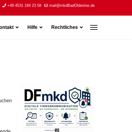
+49 4531 184 23 58
mail@mkdBadOldesloe.de
ontakt
Hilfe
Rechtliches
auchen
tende